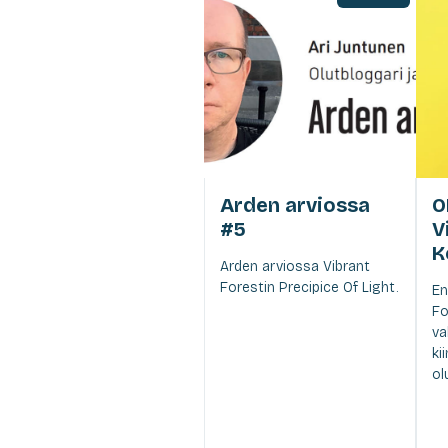
Arden arviossa
O
#5
V
K
Arden arviossa Vibrant
Forestin Precipice Of Light.
En
Fo
va
ki
ol