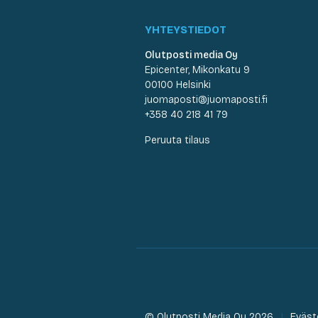
YHTEYSTIEDOT
Olutposti media Oy
Epicenter, Mikonkatu 9
00100 Helsinki
juomaposti@juomaposti.fi
+358 40 218 41 79
Peruuta tilaus
© Olutposti Media Oy 2026
Eväst