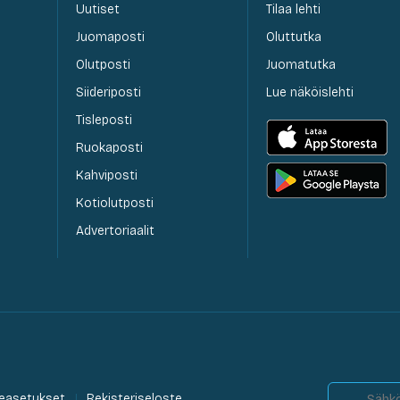
Uutiset
Tilaa lehti
Juomaposti
Oluttutka
Olutposti
Juomatutka
Siideriposti
Lue näköislehti
Tisleposti
Ruokaposti
Kahviposti
Kotiolutposti
Advertoriaalit
easetukset
Rekisteriseloste