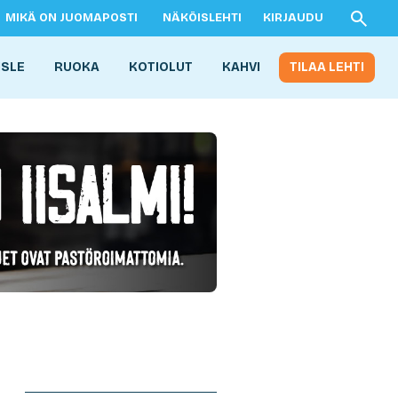
MIKÄ ON JUOMAPOSTI
NÄKÖISLEHTI
KIRJAUDU
ISLE
RUOKA
KOTIOLUT
KAHVI
TILAA LEHTI