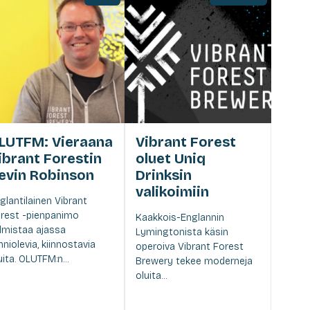
LUTFM: Vieraana
Vibrant Forest
ibrant Forestin
oluet Uniq
evin Robinson
Drinksin
valikoimiin
glantilainen Vibrant
rest -pienpanimo
Kaakkois-Englannin
lmistaa ajassa
Lymingtonista käsin
inniolevia, kiinnostavia
operoiva Vibrant Forest
uita. OLUTFM:n...
Brewery tekee moderneja
oluita...