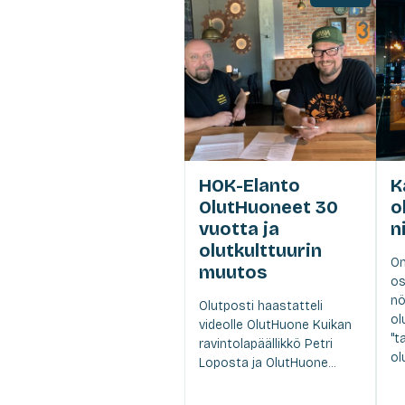
HOK-Elanto
K
OlutHuoneet 30
o
vuotta ja
n
olutkulttuurin
On
muutos
os
nö
Olutposti haastatteli
ol
videolle OlutHuone Kuikan
"t
ravintolapäällikkö Petri
ol
Loposta ja OlutHuone...