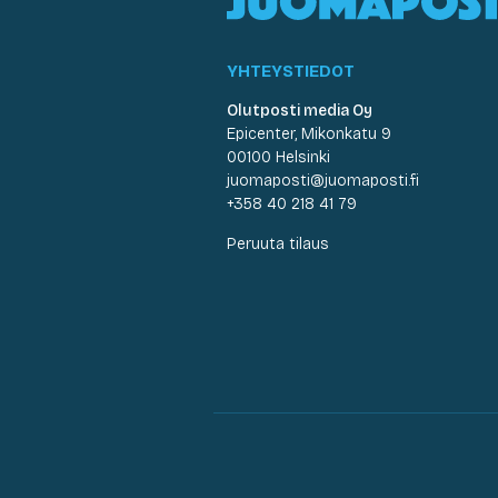
YHTEYSTIEDOT
Olutposti media Oy
Epicenter, Mikonkatu 9
00100 Helsinki
juomaposti@juomaposti.fi
+358 40 218 41 79
Peruuta tilaus