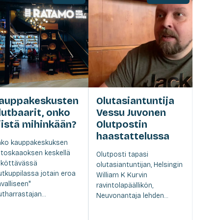
auppakeskusten
Olutasiantuntija
lutbaarit, onko
Vessu Juvonen
iistä mihinkään?
Olutpostin
haastattelussa
ko kauppakeskuksen
toskaaoksen keskellä
Olutposti tapasi
köttävässä
olutasiantuntijan, Helsingin
utkuppilassa jotain eroa
William K Kurvin
avalliseen"
ravintolapäällikön,
utharrastajan...
Neuvonantaja lehden...