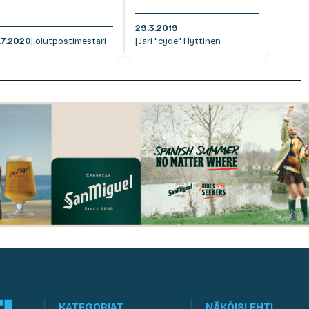
29.3.2019
.7.2020
| olutpostimestari
| Jari "cyde" Hyttinen
KATEGORIAT
NÄKÖISLEHTI