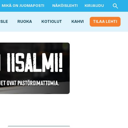
MIKÄ ON JUOMAPOSTI
NÄKÖISLEHTI
KIRJAUDU
ISLE
RUOKA
KOTIOLUT
KAHVI
TILAA LEHTI