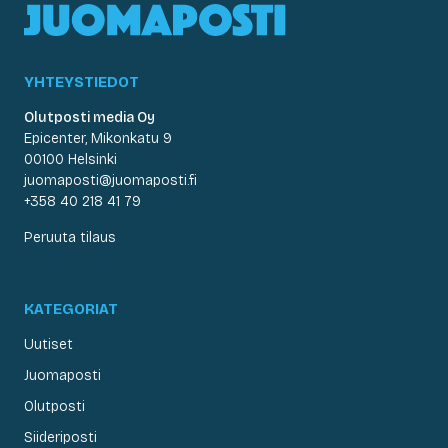
YHTEYSTIEDOT
Olutposti media Oy
Epicenter, Mikonkatu 9
00100 Helsinki
juomaposti@juomaposti.fi
+358 40 218 41 79
Peruuta tilaus
KATEGORIAT
Uutiset
Juomaposti
Olutposti
Siideriposti