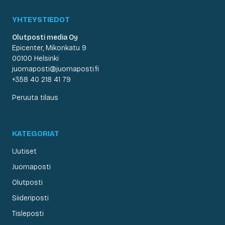
YHTEYSTIEDOT
Olutposti media Oy
Epicenter, Mikonkatu 9
00100 Helsinki
juomaposti@juomaposti.fi
+358 40 218 41 79
Peruuta tilaus
KATEGORIAT
Uutiset
Juomaposti
Olutposti
Siideriposti
Tisleposti