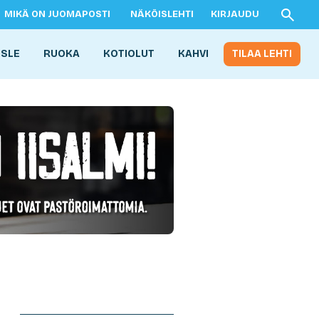
MIKÄ ON JUOMAPOSTI
NÄKÖISLEHTI
KIRJAUDU
ISLE
RUOKA
KOTIOLUT
KAHVI
TILAA LEHTI