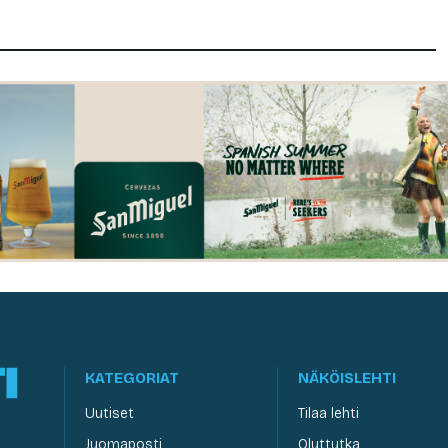
KATEGORIAT
NÄKÖISLEHTI
Uutiset
Tilaa lehti
Juomaposti
Oluttutka