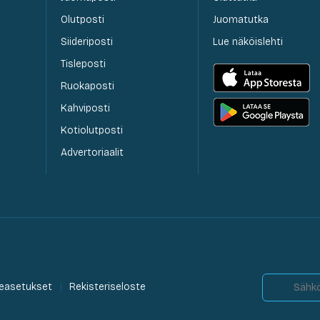
Olutposti
Juomatutka
Siideriposti
Lue näköislehti
Tisleposti
Ruokaposti
Kahviposti
Kotiolutposti
Advertoriaalit
easetukset
Rekisteriseloste