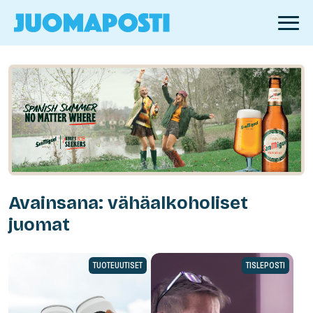
Avainsana: vähäalkoholiset
juomat
TUOTEUUTISET
TISLEPOSTI