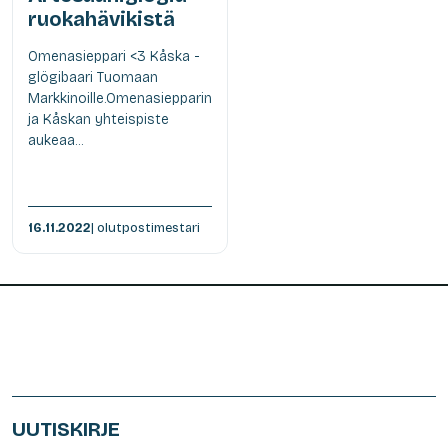
ruokahävikistä
Omenasieppari <3 Kåska -
glögibaari Tuomaan
Markkinoille.Omenasiepparin
ja Kåskan yhteispiste
aukeaa...
16.11.2022
| olutpostimestari
UUTISKIRJE