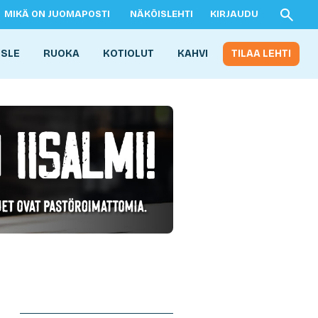
MIKÄ ON JUOMAPOSTI
NÄKÖISLEHTI
KIRJAUDU
ISLE
RUOKA
KOTIOLUT
KAHVI
TILAA LEHTI