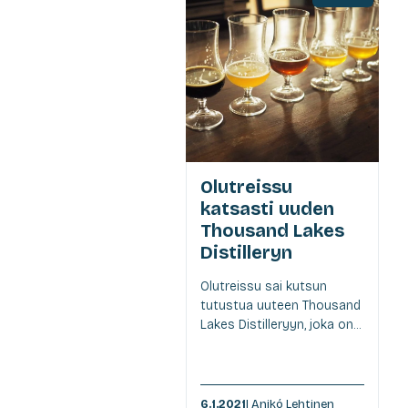
Olutreissu
katsasti uuden
Thousand Lakes
Distilleryn
Olutreissu sai kutsun
tutustua uuteen Thousand
Lakes Distilleryyn, joka on...
6.1.2021
| Anikó Lehtinen