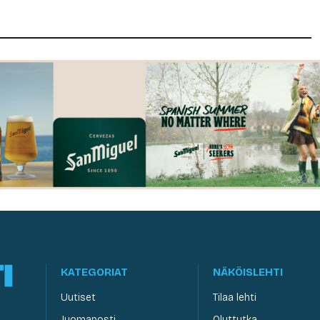
KATEGORIAT
NÄKÖISLEHTI
Uutiset
Tilaa lehti
Juomaposti
Oluttutka