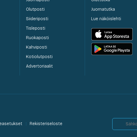
Olutposti
Juomatutka
Siideriposti
Lue näköislehti
Tisleposti
Ruokaposti
Kahviposti
Kotiolutposti
Advertoriaalit
easetukset
Rekisteriseloste