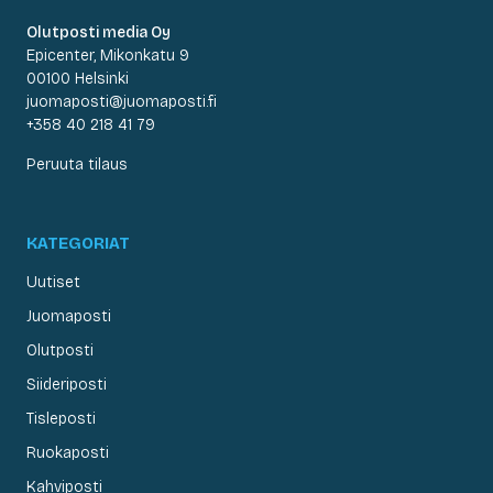
Olutposti media Oy
Epicenter, Mikonkatu 9
00100 Helsinki
juomaposti@juomaposti.fi
+358 40 218 41 79
Peruuta tilaus
KATEGORIAT
Uutiset
Juomaposti
Olutposti
Siideriposti
Tisleposti
Ruokaposti
Kahviposti