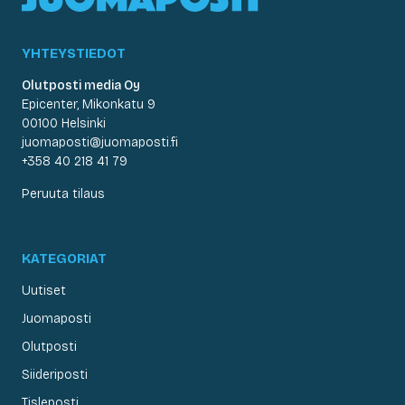
YHTEYSTIEDOT
Olutposti media Oy
Epicenter, Mikonkatu 9
00100 Helsinki
juomaposti@juomaposti.fi
+358 40 218 41 79
Peruuta tilaus
KATEGORIAT
Uutiset
Juomaposti
Olutposti
Siideriposti
Tisleposti