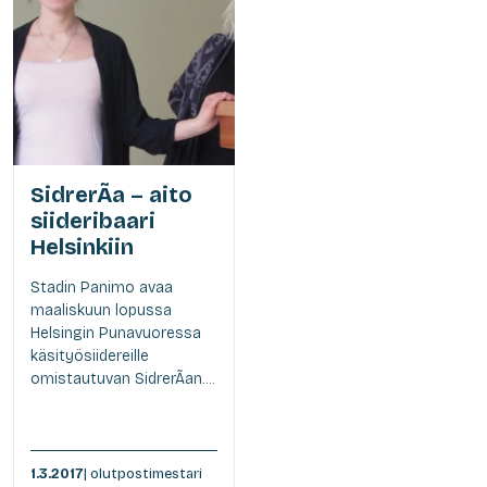
SidrerÃ­a – aito
siideribaari
Helsinkiin
Stadin Panimo avaa
maaliskuun lopussa
Helsingin Punavuoressa
käsityösiidereille
omistautuvan SidrerÃ­an....
1.3.2017
| olutpostimestari