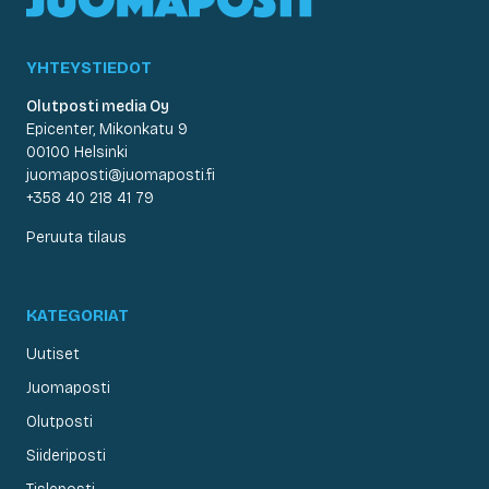
YHTEYSTIEDOT
Olutposti media Oy
Epicenter, Mikonkatu 9
00100 Helsinki
juomaposti@juomaposti.fi
+358 40 218 41 79
Peruuta tilaus
KATEGORIAT
Uutiset
Juomaposti
Olutposti
Siideriposti