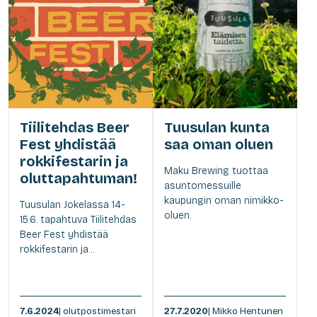
Tiilitehdas Beer
Tuusulan kunta
Fest yhdistää
saa oman oluen
rokkifestarin ja
Maku Brewing tuottaa
oluttapahtuman!
asuntomessuille
kaupungin oman nimikko-
Tuusulan Jokelassa 14-
oluen.
15.6. tapahtuva Tiilitehdas
Beer Fest yhdistää
rokkifestarin ja...
7.6.2024
| olutpostimestari
27.7.2020
| Mikko Hentunen