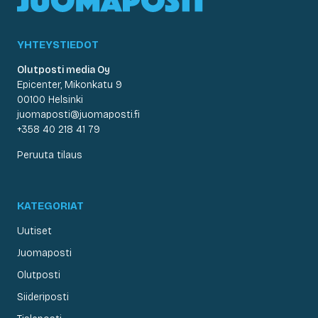
YHTEYSTIEDOT
Olutposti media Oy
Epicenter, Mikonkatu 9
00100 Helsinki
juomaposti@juomaposti.fi
+358 40 218 41 79
Peruuta tilaus
KATEGORIAT
Uutiset
Juomaposti
Olutposti
Siideriposti