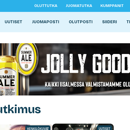
OLUTTUTKA
JUOMATUTKA
KUMPPANIT
UUTISET
JUOMAPOSTI
OLUTPOSTI
SIIDERI
T
utkimus
HENKILÖKUVAT
UUTISET