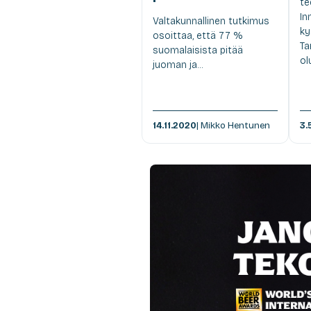
te
In
Valtakunnallinen tutkimus
ky
osoittaa, että 77 %
Ta
suomalaisista pitää
ol
juoman ja...
14.11.2020
| Mikko Hentunen
3.