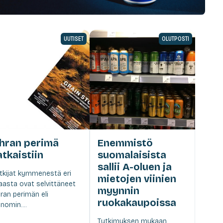
UUTISET
OLUTPOSTI
hran perimä
Enemmistö
atkaistiin
suomalaisista
sallii A-oluen ja
tkijat kymmenestä eri
mietojen viinien
asta ovat selvittäneet
myynnin
ran perimän eli
ruokakaupoissa
nomin....
Tutkimuksen mukaan