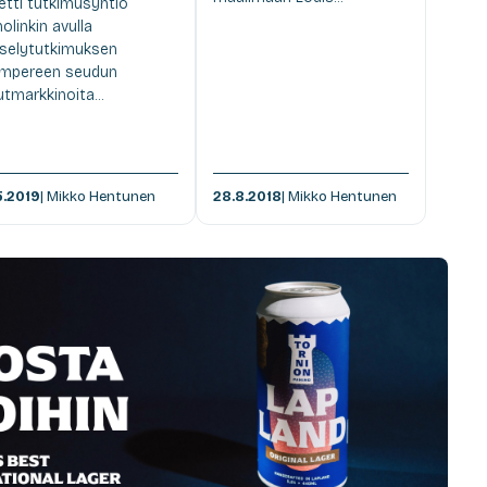
etti tutkimusyhtiö
nolinkin avulla
selytutkimuksen
mpereen seudun
utmarkkinoita...
5.2019
| Mikko Hentunen
28.8.2018
| Mikko Hentunen