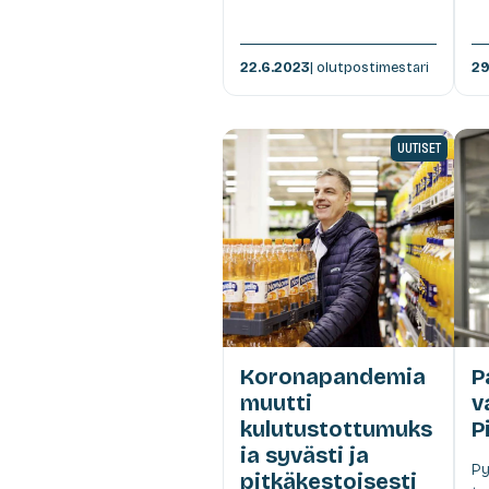
22.6.2023
| olutpostimestari
29
UUTISET
Koronapandemia
P
muutti
v
kulutustottumuks
P
ia syvästi ja
Py
pitkäkestoisesti