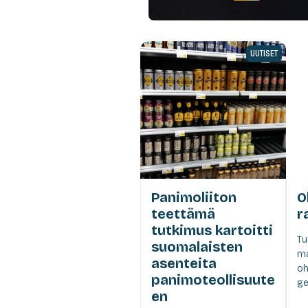
UUTISET
Panimoliiton
O
teettämä
r
tutkimus kartoitti
Tu
suomalaisten
ma
asenteita
oh
panimoteollisuute
ge
en