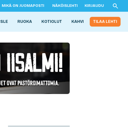
MIKÄ ON JUOMAPOSTI
NÄKÖISLEHTI
KIRJAUDU
ISLE
RUOKA
KOTIOLUT
KAHVI
TILAA LEHTI