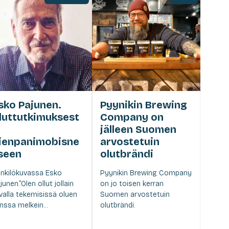
sko Pajunen.
Pyynikin Brewing
luttutkimuksest
Company on
jälleen Suomen
ienpanimobisne
arvostetuin
seen
olutbrändi
nkilökuvassa Esko
Pyynikin Brewing Company
junen.”Olen ollut jollain
on jo toisen kerran
valla tekemisissä oluen
Suomen arvostetuin
nssa melkein...
olutbrändi.