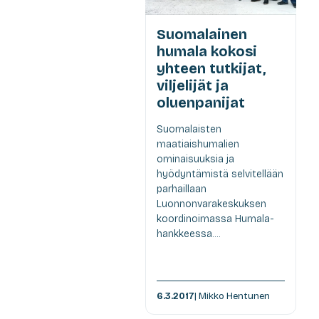
Suomalainen
humala kokosi
yhteen tutkijat,
viljelijät ja
oluenpanijat
Suomalaisten
maatiaishumalien
ominaisuuksia ja
hyödyntämistä selvitellään
parhaillaan
Luonnonvarakeskuksen
koordinoimassa Humala-
hankkeessa....
6.3.2017
| Mikko Hentunen