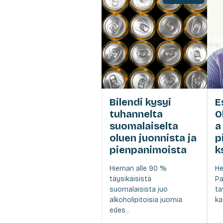
Bilendi kysyi
E
tuhannelta
O
suomalaiselta
a
oluen juonnista ja
p
pienpanimoista
k
Hieman alle 90 %
He
täysikäisistä
Pa
suomalaisista juo
ta
alkoholipitoisia juomia
ka
edes...