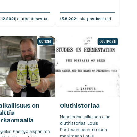
.12.2021
| olutpostimestari
15.9.2021
| olutpostimestari
UUTISET
OLUTPOSTI
aikallisuus on
Oluthistoriaa
alttia
Napoleonin jälkeisen ajan
irkanmaalla
oluthistoriaa. Louis
Pasteurin perintö oluen
ynikin Käsityöläispanimo
maailmaan Louis...