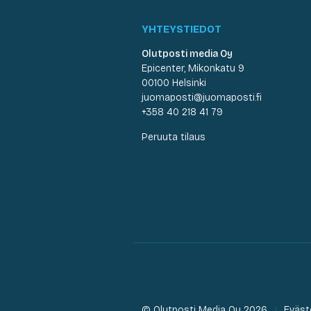
YHTEYSTIEDOT
Olutposti media Oy
Epicenter, Mikonkatu 9
00100 Helsinki
juomaposti@juomaposti.fi
+358 40 218 41 79
Peruuta tilaus
© Olutposti Media Oy 2026
Eväst