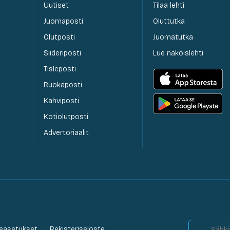
Uutiset
Tilaa lehti
Juomaposti
Oluttutka
Olutposti
Juomatutka
Siideriposti
Lue näköislehti
Tisleposti
Ruokaposti
Kahviposti
Kotiolutposti
Advertoriaalit
easetukset
Rekisteriseloste