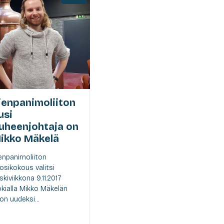
ienpanimoliiton
usi
uheenjohtaja on
ikko Mäkelä
enpanimoliiton
osikokous valitsi
skiviikkona 9.11.2017
kialla Mikko Mäkelän
iton uudeksi...