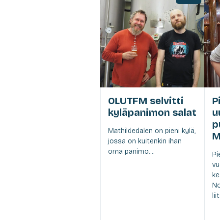
OLUTFM selvitti
P
kyläpanimon salat
u
p
Mathildedalen on pieni kylä,
M
jossa on kuitenkin ihan
oma panimo....
Pi
vu
ke
No
li