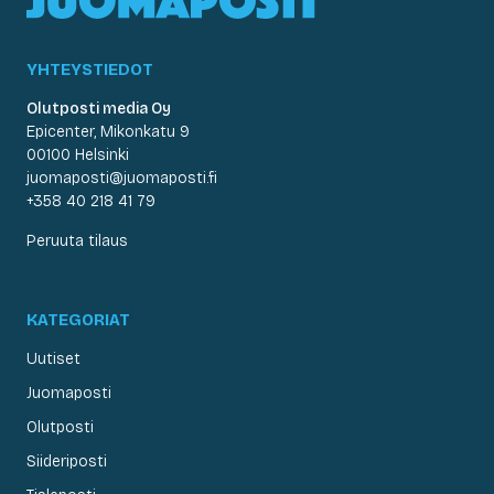
YHTEYSTIEDOT
Olutposti media Oy
Epicenter, Mikonkatu 9
00100 Helsinki
juomaposti@juomaposti.fi
+358 40 218 41 79
Peruuta tilaus
KATEGORIAT
Uutiset
Juomaposti
Olutposti
Siideriposti