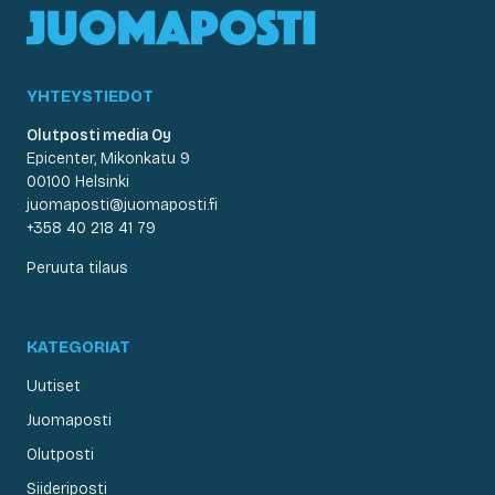
YHTEYSTIEDOT
Olutposti media Oy
Epicenter, Mikonkatu 9
00100 Helsinki
juomaposti@juomaposti.fi
+358 40 218 41 79
Peruuta tilaus
KATEGORIAT
Uutiset
Juomaposti
Olutposti
Siideriposti