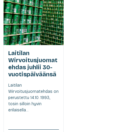
Laitilan
Wirvoitusjuomat
ehdas juhlii 30-
vuotispäiväänsä
Laitilan
Wirvoitusjuomatehdas on
perustettu 14.10. 1993,
tosin silloin hyvin
erilaisella...