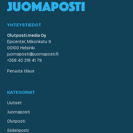
YHTEYSTIEDOT
Olutposti media Oy
Epicenter, Mikonkatu 9
00100 Helsinki
juomaposti@juomaposti.fi
+358 40 218 41 79
Peruuta tilaus
KATEGORIAT
Uutiset
Juomaposti
Olutposti
Siideriposti