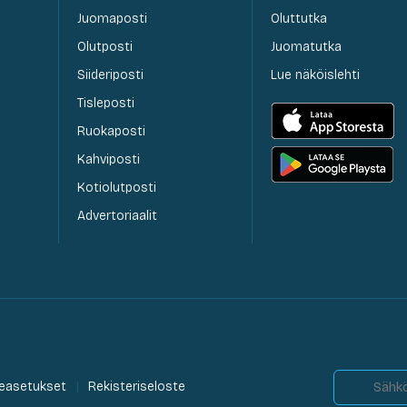
Juomaposti
Oluttutka
Olutposti
Juomatutka
Siideriposti
Lue näköislehti
Tisleposti
Ruokaposti
Kahviposti
Kotiolutposti
Advertoriaalit
easetukset
Rekisteriseloste