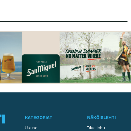
KATEGORIAT
NÄKÖISLEHTI
Uutiset
Tilaa lehti