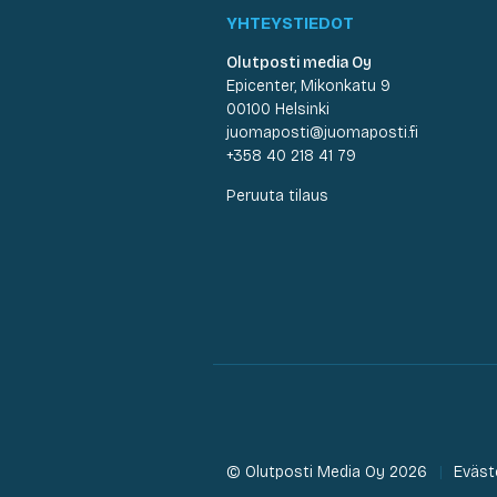
YHTEYSTIEDOT
Olutposti media Oy
Epicenter, Mikonkatu 9
00100 Helsinki
juomaposti@juomaposti.fi
+358 40 218 41 79
Peruuta tilaus
© Olutposti Media Oy 2026
Eväst