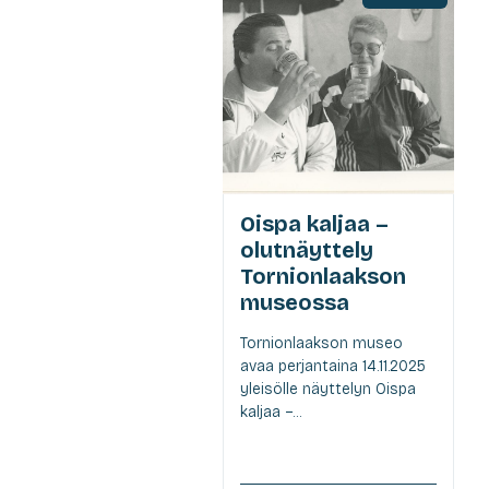
Oispa kaljaa –
olutnäyttely
Tornionlaakson
museossa
Tornionlaakson museo
avaa perjantaina 14.11.2025
yleisölle näyttelyn Oispa
kaljaa –...