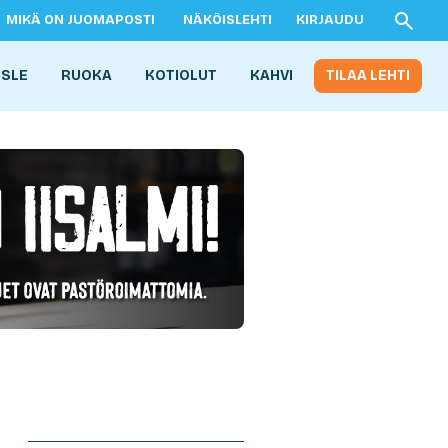
MIKÄ ON JUOMAPOSTI
NÄKÖISLEHTI
KIRJAUDU
ISLE
RUOKA
KOTIOLUT
KAHVI
TILAA LEHTI