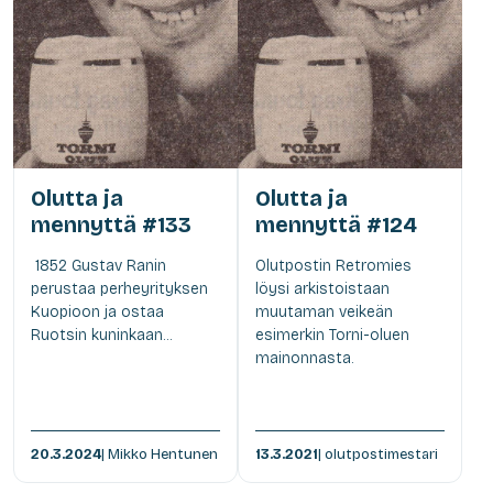
Olutta ja
Olutta ja
mennyttä #133
mennyttä #124
1852 Gustav Ranin
Olutpostin Retromies
perustaa perheyrityksen
löysi arkistoistaan
Kuopioon ja ostaa
muutaman veikeän
Ruotsin kuninkaan...
esimerkin Torni-oluen
mainonnasta.
20.3.2024
| Mikko Hentunen
13.3.2021
| olutpostimestari