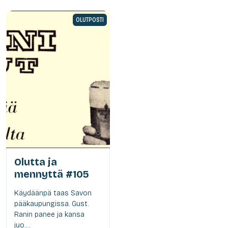
OLUTPOSTI
Olutta ja
mennyttä #105
Käydäänpä taas Savon
pääkaupungissa. Gust.
Ranin panee ja kansa
juo....