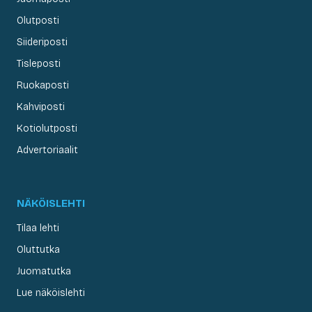
Olutposti
Siideriposti
Tisleposti
Ruokaposti
Kahviposti
Kotiolutposti
Advertoriaalit
NÄKÖISLEHTI
Tilaa lehti
Oluttutka
Juomatutka
Lue näköislehti