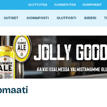
OLUTTUTKA
JUOMATUTKA
KUMPPANIT
UUTISET
JUOMAPOSTI
OLUTPOSTI
SIIDERI
T
omaati