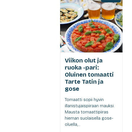
Viikon olut ja
ruoka -pari:
Oluinen tomaatti
Tarte Tatin ja
gose
Tomaatti sopii hyvin
illanistujaispiiraan mauksi.
Mausta tomaattipiiras
hieman suolaisella gose-
oluella,...