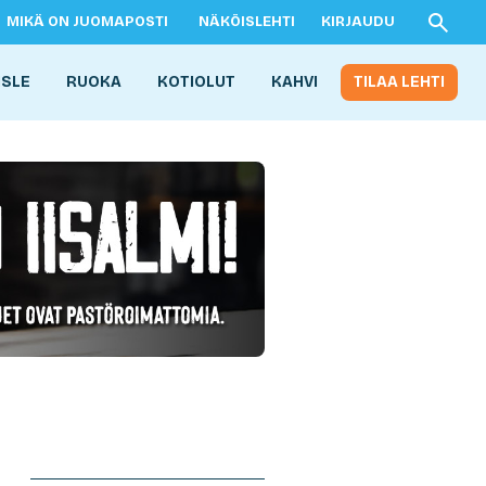
MIKÄ ON JUOMAPOSTI
NÄKÖISLEHTI
KIRJAUDU
ISLE
RUOKA
KOTIOLUT
KAHVI
TILAA LEHTI