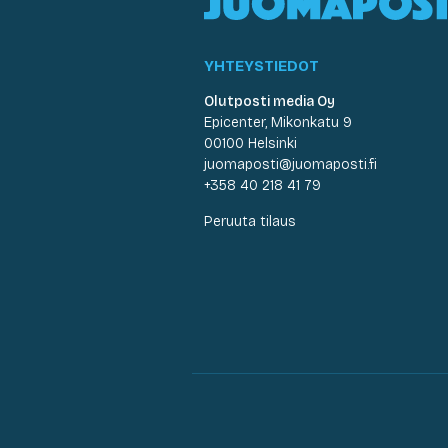
YHTEYSTIEDOT
Olutposti media Oy
Epicenter, Mikonkatu 9
00100 Helsinki
juomaposti@juomaposti.fi
+358 40 218 41 79
Peruuta tilaus