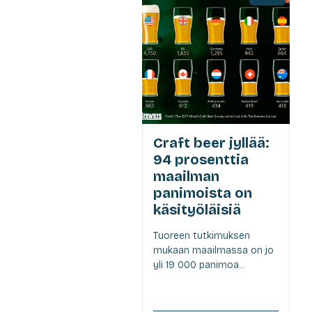
Craft beer jyllää:
94 prosenttia
maailman
panimoista on
käsityöläisiä
Tuoreen tutkimuksen
mukaan maailmassa on jo
yli 19 000 panimoa...