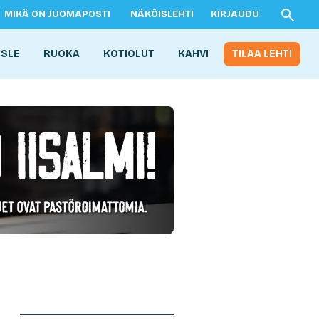
MIKÄ ON JUOMAPOSTI
NÄKÖISLEHTI
KIRJAUDU
ISLE
RUOKA
KOTIOLUT
KAHVI
TILAA LEHTI