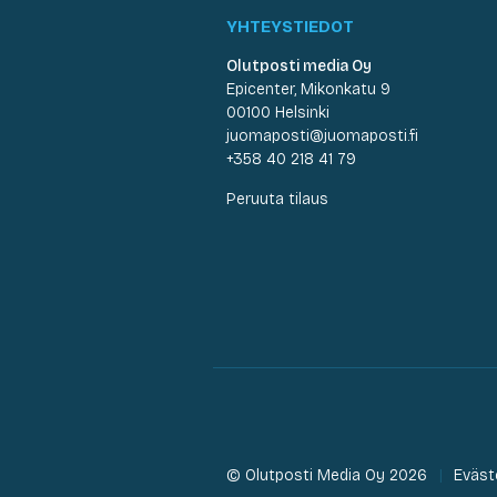
YHTEYSTIEDOT
Olutposti media Oy
Epicenter, Mikonkatu 9
00100 Helsinki
juomaposti@juomaposti.fi
+358 40 218 41 79
Peruuta tilaus
© Olutposti Media Oy 2026
Eväst