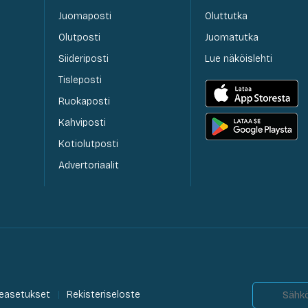
Juomaposti
Oluttutka
Olutposti
Juomatutka
Siideriposti
Lue näköislehti
Tisleposti
Ruokaposti
Kahviposti
Kotiolutposti
Advertoriaalit
easetukset
Rekisteriseloste