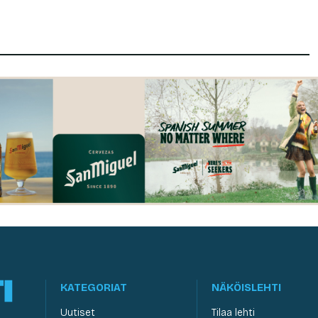
KATEGORIAT
NÄKÖISLEHTI
Uutiset
Tilaa lehti