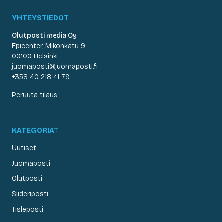
YHTEYSTIEDOT
Olutposti media Oy
Epicenter, Mikonkatu 9
00100 Helsinki
juomaposti@juomaposti.fi
+358 40 218 41 79
Peruuta tilaus
KATEGORIAT
Uutiset
Juomaposti
Olutposti
Siideriposti
Tisleposti