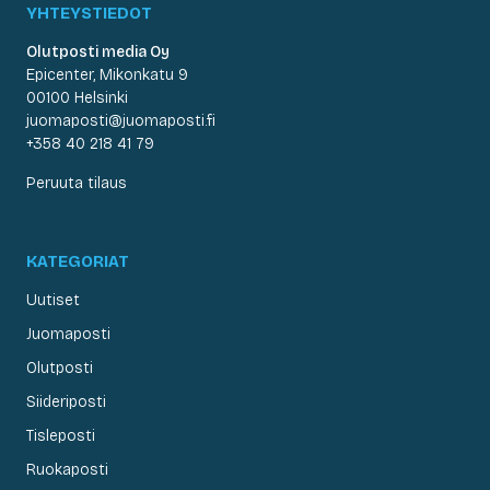
YHTEYSTIEDOT
Olutposti media Oy
Epicenter, Mikonkatu 9
00100 Helsinki
juomaposti@juomaposti.fi
+358 40 218 41 79
Peruuta tilaus
KATEGORIAT
Uutiset
Juomaposti
Olutposti
Siideriposti
Tisleposti
Ruokaposti