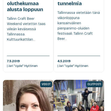
oluthekumaa
tunnelmia
alusta loppuun
Tallinnassa vietetään tänä
viikonloppuna
Tallinn Craft Beer
kansainvälinen
Weekend vietettiin taas
pienpanimo-oluiden
viileän keväisessä
festivaali. Tallinn Craft
Tallinnassa.
Beer...
Kulttuurikattilan...
7.5.2019
4.5.2019
| Jari "cyde" Hyttinen
| Jari "cyde" Hyttinen
VIDEOT
OLUTPOSTI