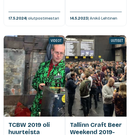
17.5.2024
| olutpostimestari
14.5.2023
| Anikó Lehtinen
VIDEOT
UUTISET
TCBW 2019 oli
Tallinn Craft Beer
huurteista
Weekend 2019-