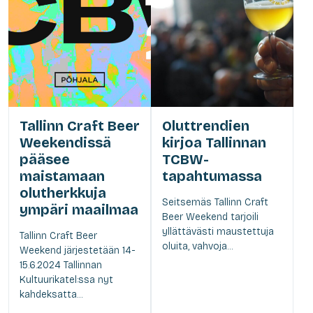
Tallinn Craft Beer
Oluttrendien
Weekendissä
kirjoa Tallinnan
pääsee
TCBW-
maistamaan
tapahtumassa
olutherkkuja
Seitsemäs Tallinn Craft
ympäri maailmaa
Beer Weekend tarjoili
yllättävästi maustettuja
Tallinn Craft Beer
oluita, vahvoja...
Weekend järjestetään 14-
15.6.2024 Tallinnan
Kultuurikatel:ssa nyt
kahdeksatta...