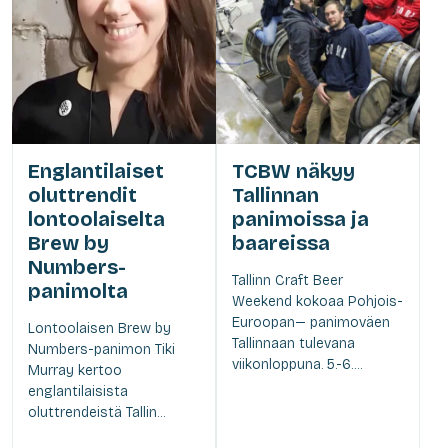
Englantilaiset
TCBW näkyy
oluttrendit
Tallinnan
lontoolaiselta
panimoissa ja
Brew by
baareissa
Numbers-
Tallinn Craft Beer
panimolta
Weekend kokoaa Pohjois-
Euroopan— panimoväen
Lontoolaisen Brew by
Tallinnaan tulevana
Numbers-panimon Tiki
viikonloppuna. 5.-6....
Murray kertoo
englantilaisista
oluttrendeistä Tallin...