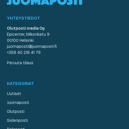
YHTEYSTIEDOT
Olutposti media Oy
Epicenter, Mikonkatu 9
00100 Helsinki
juomaposti@juomaposti.fi
+358 40 218 41 79
Peruuta tilaus
KATEGORIAT
Uutiset
Juomaposti
Olutposti
Siideriposti