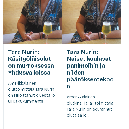
Tara Nurin:
Tara Nurin:
Käsityöläisolut
Naiset kuuluvat
on murroksessa
panimoihin ja
Yhdysvalloissa
niiden
päätöksentekoo
Amerikkalainen
n
oluttoimittaja Tara Nurin
on kirjoittanut oluesta jo
Amerikkalainen
yli kaksikymmentä...
olutkirjailija ja -toimittaja
Tara Nurin on seurannut
olutalaa jo...