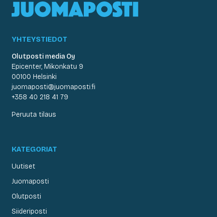
YHTEYSTIEDOT
Olutposti media Oy
Epicenter, Mikonkatu 9
00100 Helsinki
juomaposti@juomaposti.fi
+358 40 218 41 79
Peruuta tilaus
KATEGORIAT
Uutiset
Juomaposti
Olutposti
Siideriposti