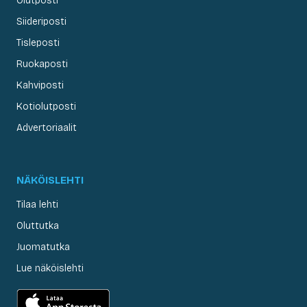
Olutposti
Siideriposti
Tisleposti
Ruokaposti
Kahviposti
Kotiolutposti
Advertoriaalit
NÄKÖISLEHTI
Tilaa lehti
Oluttutka
Juomatutka
Lue näköislehti