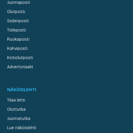
Juomaposti
Olutposti
Siideriposti
Tisleposti
Ruokaposti
Kahviposti
Kotiolutposti
Advertoriaalit
NÄKÖISLEHTI
Tilaa lehti
Oluttutka
Juomatutka
Lue näköislehti