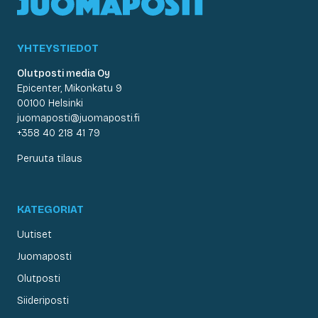
YHTEYSTIEDOT
Olutposti media Oy
Epicenter, Mikonkatu 9
00100 Helsinki
juomaposti@juomaposti.fi
+358 40 218 41 79
Peruuta tilaus
KATEGORIAT
Uutiset
Juomaposti
Olutposti
Siideriposti