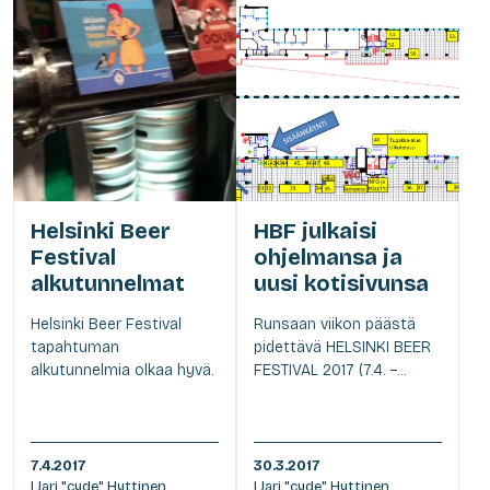
Helsinki Beer
HBF julkaisi
Festival
ohjelmansa ja
alkutunnelmat
uusi kotisivunsa
Helsinki Beer Festival
Runsaan viikon päästä
tapahtuman
pidettävä HELSINKI BEER
alkutunnelmia olkaa hyvä.
FESTIVAL 2017 (7.4. –...
7.4.2017
30.3.2017
| Jari "cyde" Hyttinen
| Jari "cyde" Hyttinen