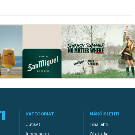
KATEGORIAT
NÄKÖISLEHTI
Uutiset
Tilaa lehti
Juomaposti
Oluttutka