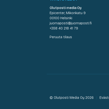
Olutposti media Oy
Epicenter, Mikonkatu 9
00100 Helsinki
juomaposti@juomaposti.fi
+358 40 218 41 79
Peruuta tilaus
© Olutposti Media Oy 2026
Eväst