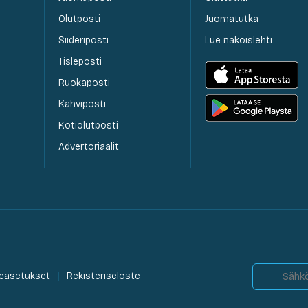
Olutposti
Juomatutka
Siideriposti
Lue näköislehti
Tisleposti
Ruokaposti
Kahviposti
Kotiolutposti
Advertoriaalit
easetukset
Rekisteriseloste