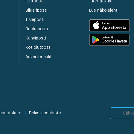
Olutposti
Juomatutka
Siideriposti
Lue näköislehti
Tisleposti
Ruokaposti
Kahviposti
Kotiolutposti
Advertoriaalit
easetukset
Rekisteriseloste