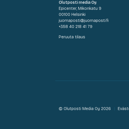
Olutposti media Oy
Epicenter, Mikonkatu 9
00100 Helsinki
juomaposti@juomaposti.fi
+358 40 218 41 79
Peruuta tilaus
© Olutposti Media Oy 2026
Eväst