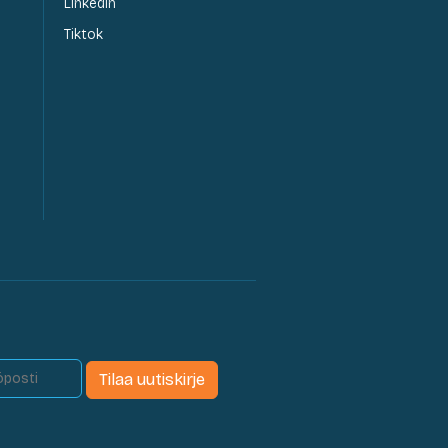
LinkedIn
Tiktok
Tilaa uutiskirje