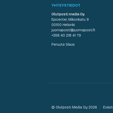
YHTEYSTIEDOT
Olutposti media Oy
Epicenter, Mikonkatu 9
00100 Helsinki
juomaposti@juomaposti.fi
+358 40 218 41 79
Peruuta tilaus
© Olutposti Media Oy 2026
Eväst