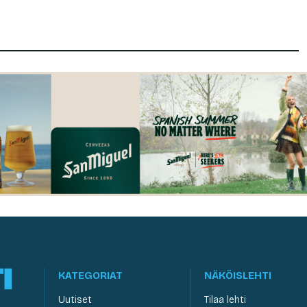
KATEGORIAT
NÄKÖISLEHTI
Uutiset
Tilaa lehti