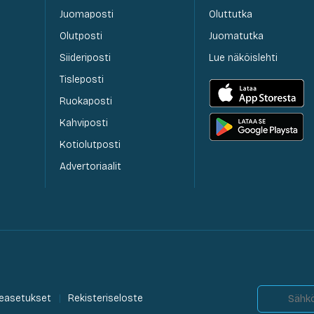
Juomaposti
Oluttutka
Olutposti
Juomatutka
Siideriposti
Lue näköislehti
Tisleposti
Ruokaposti
Kahviposti
Kotiolutposti
Advertoriaalit
easetukset
Rekisteriseloste