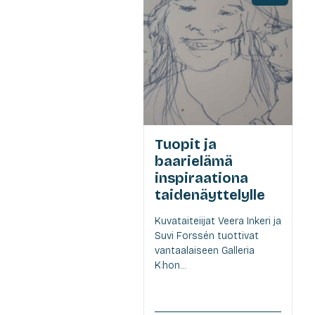
Tuopit ja
baarielämä
inspiraationa
taidenäyttelylle
Kuvataiteiijat Veera Inkeri ja
Suvi Forssén tuottivat
vantaalaiseen Galleria
K:hon...