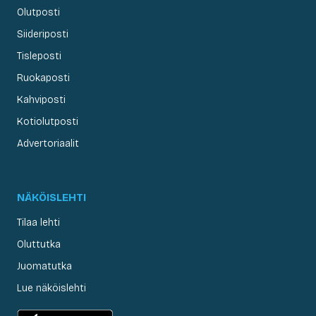
Olutposti
Siideriposti
Tisleposti
Ruokaposti
Kahviposti
Kotiolutposti
Advertoriaalit
NÄKÖISLEHTI
Tilaa lehti
Oluttutka
Juomatutka
Lue näköislehti