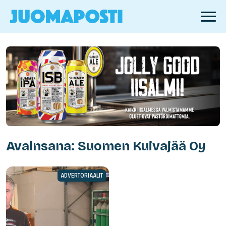
Avainsana: Suomen Kuivajää Oy
ADVERTORIAALIT