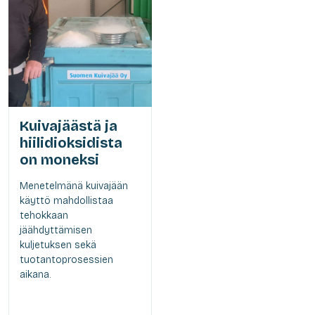
Kuivajäästä ja
hiilidioksidista
on moneksi
Menetelmänä kuivajään
käyttö mahdollistaa
tehokkaan
jäähdyttämisen
kuljetuksen sekä
tuotantoprosessien
aikana.