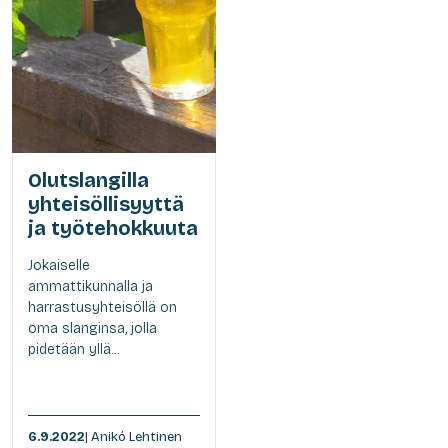
Olutslangilla
yhteisöllisyyttä
ja työtehokkuuta
Jokaiselle
ammattikunnalla ja
harrastusyhteisöllä on
oma slanginsa, jolla
pidetään yllä...
6.9.2022
| Anikó Lehtinen