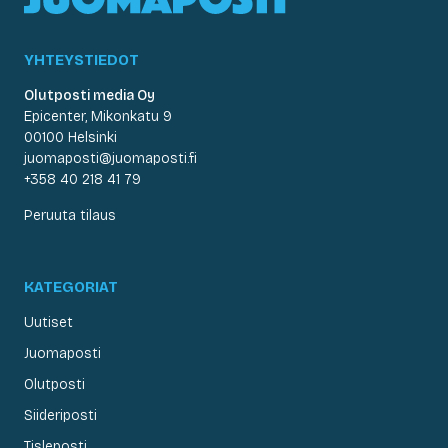
YHTEYSTIEDOT
Olutposti media Oy
Epicenter, Mikonkatu 9
00100 Helsinki
juomaposti@juomaposti.fi
+358 40 218 41 79
Peruuta tilaus
KATEGORIAT
Uutiset
Juomaposti
Olutposti
Siideriposti
Tisleposti