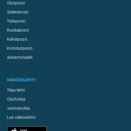
Olutposti
Siideriposti
Tisleposti
Ruokaposti
Kahviposti
Kotiolutposti
Advertoriaalit
NÄKÖISLEHTI
Tilaa lehti
Oluttutka
Juomatutka
Lue näköislehti