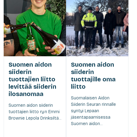
Suomen aidon
Suomen aidon
siiderin
siiderin
tuottajien liitto
tuottajille oma
levittää siiderin
liitto
ilosanomaa
Suomalaisen Aidon
Siiderin Seuran rinnalle
Suomen aidon siiderin
syntyi Lepaan
tuottajien liitto ry:n Emmi
jäsentapaamisessa
Brownie Lepola Drinksiltä...
Suomen aidon...