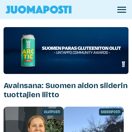
Avainsana: Suomen aidon siiderin
tuottajien liitto
OLUTPOSTI
SIIDERIPOSTI