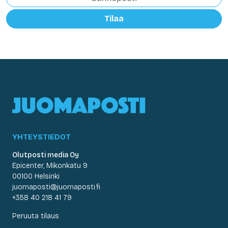
Tilaa
YHTEYSTIEDOT
Olutposti media Oy
Epicenter, Mikonkatu 9
00100 Helsinki
juomaposti@juomaposti.fi
+358 40 218 41 79
Peruuta tilaus