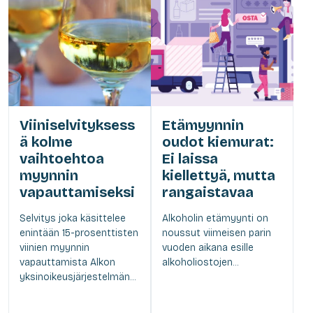
Viiniselvityksess
Etämyynnin
ä kolme
oudot kiemurat:
vaihtoehtoa
Ei laissa
myynnin
kiellettyä, mutta
vapauttamiseksi
rangaistavaa
Selvitys joka käsittelee
Alkoholin etämyynti on
enintään 15-prosenttisten
noussut viimeisen parin
viinien myynnin
vuoden aikana esille
vapauttamista Alkon
alkoholiostojen...
yksinoikeusjärjestelmän...