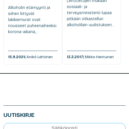
Lehtitietojen mukaan
sosiaali- ja
Alkoholin etämyynti ja
terveysministeriö lupaa
siihen liittyvät
pitkään vitkastellun
lakikiemurat ovat
alkoholilain uudistuksen...
nousseet puheenaiheeksi
korona-aikana,...
15.9.2021
| Anikó Lehtinen
13.3.2017
| Mikko Hentunen
UUTISKIRJE