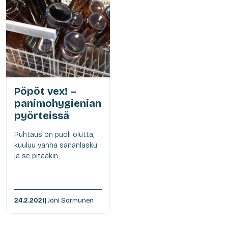
Pöpöt vex! –
panimohygienian
pyörteissä
Puhtaus on puoli olutta,
kuuluu vanha sananlasku
ja se pitääkin...
24.2.2021
| Joni Sormunen