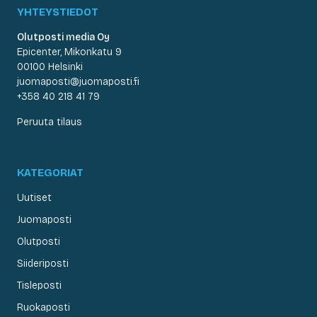
YHTEYSTIEDOT
Olutposti media Oy
Epicenter, Mikonkatu 9
00100 Helsinki
juomaposti@juomaposti.fi
+358 40 218 41 79
Peruuta tilaus
KATEGORIAT
Uutiset
Juomaposti
Olutposti
Siideriposti
Tisleposti
Ruokaposti