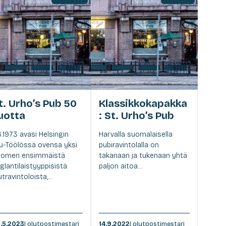
t. Urho’s Pub 50
Klassikkokapakka
uotta
: St. Urho’s Pub
6.1973 avasi Helsingin
Harvalla suomalaisella
u-Töölössä ovensa yksi
pubiravintolalla on
uomen ensimmäistä
takanaan ja tukenaan yhtä
glantilaistyyppisistä
paljon aitoa...
utravintoloista,...
.5.2023
| olutpostimestari
14.9.2022
| olutpostimestari