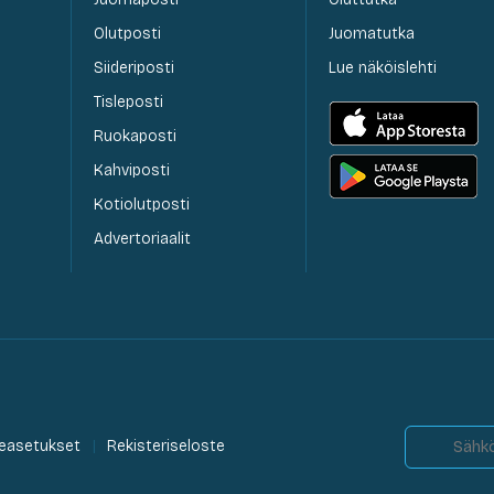
Olutposti
Juomatutka
Siideriposti
Lue näköislehti
Tisleposti
Ruokaposti
Kahviposti
Kotiolutposti
Advertoriaalit
easetukset
Rekisteriseloste