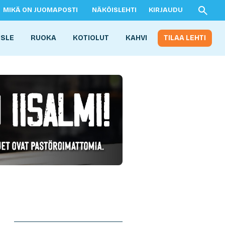
MIKÄ ON JUOMAPOSTI
NÄKÖISLEHTI
KIRJAUDU
ISLE
RUOKA
KOTIOLUT
KAHVI
TILAA LEHTI