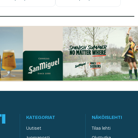
KATEGORIAT
NÄKÖISLEHTI
Uutiset
Tilaa lehti
Juomaposti
Oluttutka