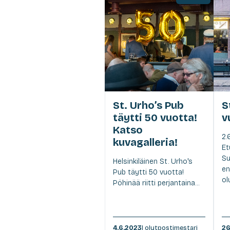
St. Urho’s Pub
S
täytti 50 vuotta!
v
Katso
2.
kuvagalleria!
Et
S
Helsinkiläinen St. Urho's
en
Pub täytti 50 vuotta!
ol
Pöhinää riitti perjantaina...
4.6.2023
| olutpostimestari
26