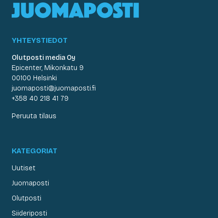
YHTEYSTIEDOT
Olutposti media Oy
Epicenter, Mikonkatu 9
00100 Helsinki
juomaposti@juomaposti.fi
+358 40 218 41 79
Peruuta tilaus
KATEGORIAT
Uutiset
Juomaposti
Olutposti
Siideriposti