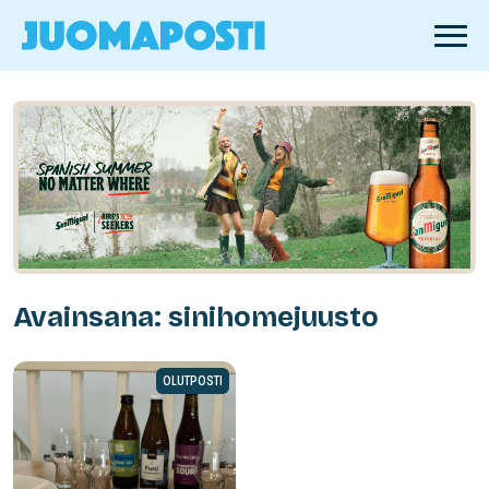
Avainsana: sinihomejuusto
OLUTPOSTI