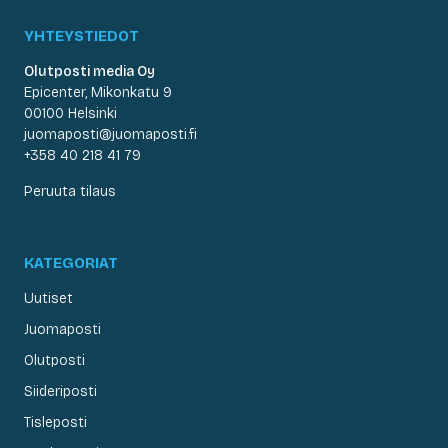
YHTEYSTIEDOT
Olutposti media Oy
Epicenter, Mikonkatu 9
00100 Helsinki
juomaposti@juomaposti.fi
+358 40 218 41 79
Peruuta tilaus
KATEGORIAT
Uutiset
Juomaposti
Olutposti
Siideriposti
Tisleposti