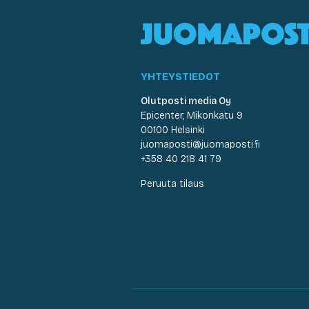
YHTEYSTIEDOT
Olutposti media Oy
Epicenter, Mikonkatu 9
00100 Helsinki
juomaposti@juomaposti.fi
+358 40 218 41 79
Peruuta tilaus