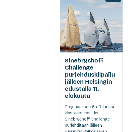
Sinebrychoff
Challenge -
purjehduskilpailu
jälleen Helsingin
edustalla 11.
elokuuta
Purjehduksen 6mR-luokan
klassikkoveneiden
Sinebrychoff Challenge
purjehditaan jälleen
Helsingin Valkosaaren