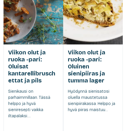
Viikon olut ja
Viikon olut ja
ruoka -pari:
ruoka -pari:
Oluisat
Oluinen
kantarellibrusch
sienipiiras ja
ettat ja pils
tumma lager
Sienikausi on
Hyödynnä sienisatosi
parhaimmillaan. Tässä
oluella maustetussa
helppo ja hyvä
sienipiirakassa. Helppo ja
sieniresepti vaikka
hyvä piiras maistuu...
iltapalaksi....