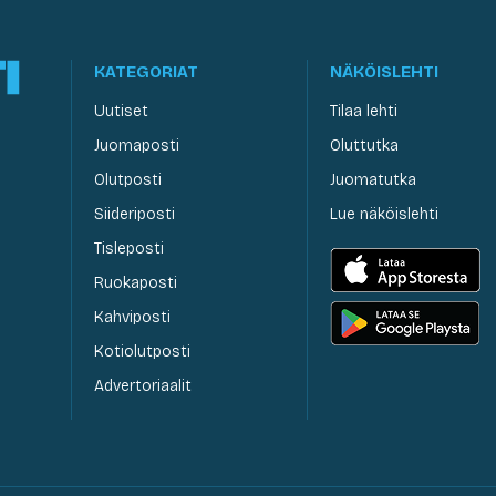
KATEGORIAT
NÄKÖISLEHTI
Uutiset
Tilaa lehti
Juomaposti
Oluttutka
Olutposti
Juomatutka
Siideriposti
Lue näköislehti
Tisleposti
Ruokaposti
Kahviposti
Kotiolutposti
Advertoriaalit