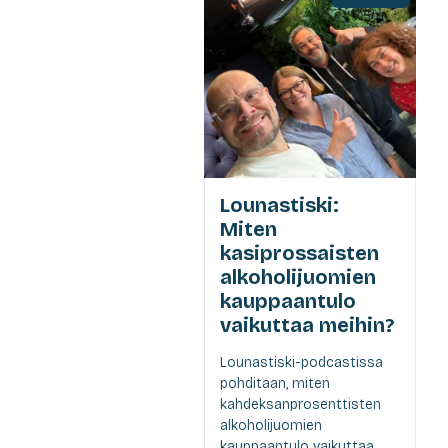
Lounastiski:
Miten
kasiprossaisten
alkoholijuomien
kauppaantulo
vaikuttaa meihin?
Lounastiski-podcastissa
pohditaan, miten
kahdeksanprosenttisten
alkoholijuomien
kauppaantulo vaikuttaa