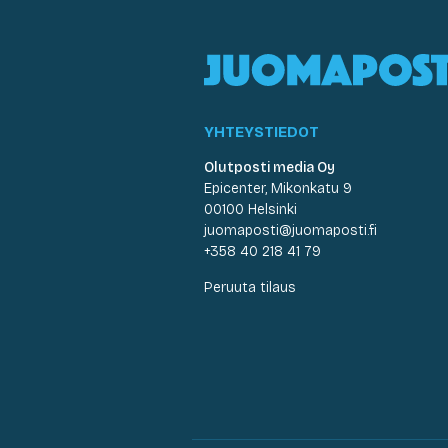
YHTEYSTIEDOT
Olutposti media Oy
Epicenter, Mikonkatu 9
00100 Helsinki
juomaposti@juomaposti.fi
+358 40 218 41 79
Peruuta tilaus