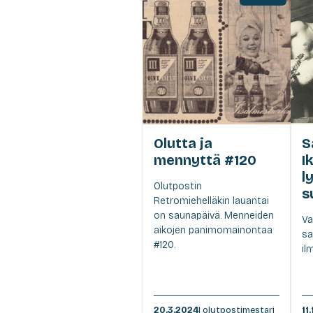
Olutta ja
S
mennyttä #120
I
l
Olutpostin
s
Retromiehelläkin lauantai
on saunapäivä. Menneiden
Va
aikojen panimomainontaa
sa
#120.
il
20.3.2024
| olutpostimestari
11