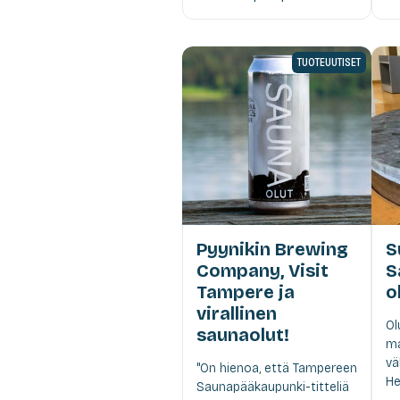
TUOTEUUTISET
Pyynikin Brewing
S
Company, Visit
S
Tampere ja
o
virallinen
Ol
saunaolut!
ma
vä
"On hienoa, että Tampereen
He
Saunapääkaupunki-titteliä