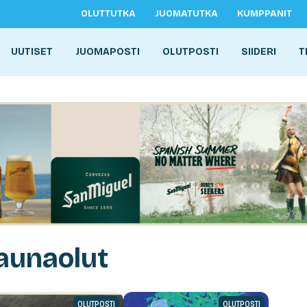
OLUTTUTKA
JUOMATUTKA
KUMPPANIT
UUTISET
JUOMAPOSTI
OLUTPOSTI
SIIDERI
T
aunaolut
OLUTPOSTI
OLUTPOSTI