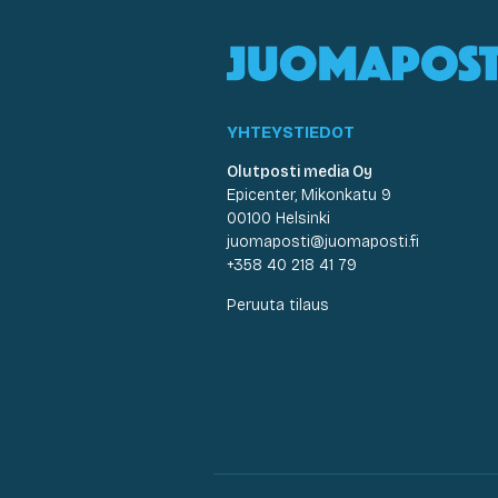
YHTEYSTIEDOT
Olutposti media Oy
Epicenter, Mikonkatu 9
00100 Helsinki
juomaposti@juomaposti.fi
+358 40 218 41 79
Peruuta tilaus