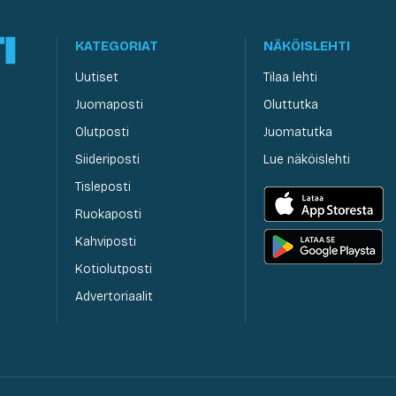
KATEGORIAT
NÄKÖISLEHTI
Uutiset
Tilaa lehti
Juomaposti
Oluttutka
Olutposti
Juomatutka
Siideriposti
Lue näköislehti
Tisleposti
Ruokaposti
Kahviposti
Kotiolutposti
Advertoriaalit