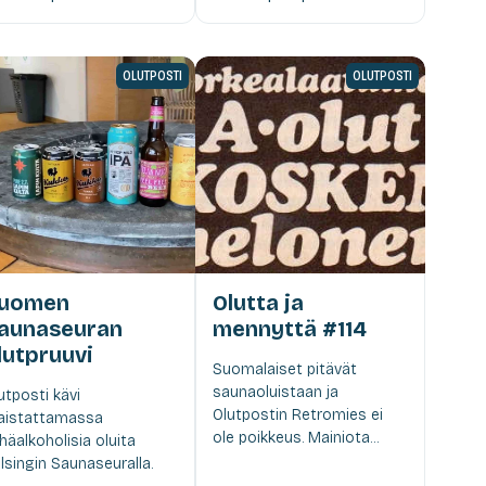
OLUTPOSTI
OLUTPOSTI
uomen
Olutta ja
aunaseuran
mennyttä #114
lutpruuvi
Suomalaiset pitävät
saunaoluistaan ja
utposti kävi
Olutpostin Retromies ei
istattamassa
ole poikkeus. Mainiota...
häalkoholisia oluita
lsingin Saunaseuralla.