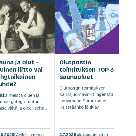
auna ja olut –
Olutpostin
kuinen liitto vai
toimituksen TOP 3
yhytaikainen
saunaoluet
uhde?
Olutpostin toimituksen
saunajuomavinkit lagerista
ikka meistä oluen ja
lämpimään Sorbukseen.
unan yhteys tuntuu
Heitetäänkö löylyä?
miselvältä ja oleelliselta...
.10.2023
| Anikó Lehtinen
2.7.2021
| olutpostimestari