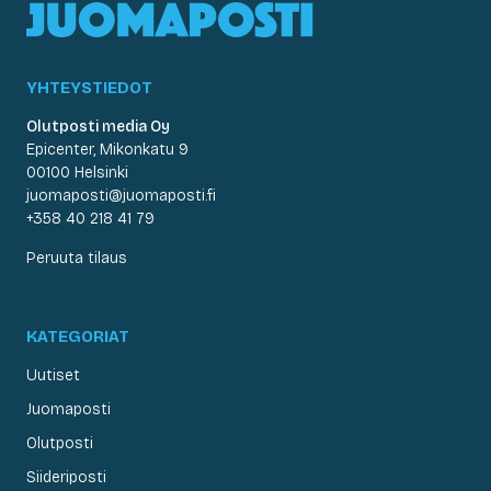
YHTEYSTIEDOT
Olutposti media Oy
Epicenter, Mikonkatu 9
00100 Helsinki
juomaposti@juomaposti.fi
+358 40 218 41 79
Peruuta tilaus
KATEGORIAT
Uutiset
Juomaposti
Olutposti
Siideriposti