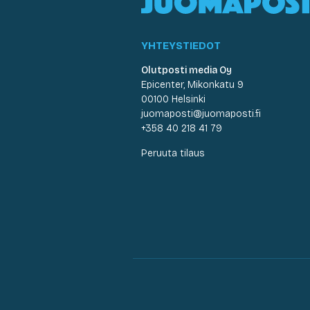
YHTEYSTIEDOT
Olutposti media Oy
Epicenter, Mikonkatu 9
00100 Helsinki
juomaposti@juomaposti.fi
+358 40 218 41 79
Peruuta tilaus