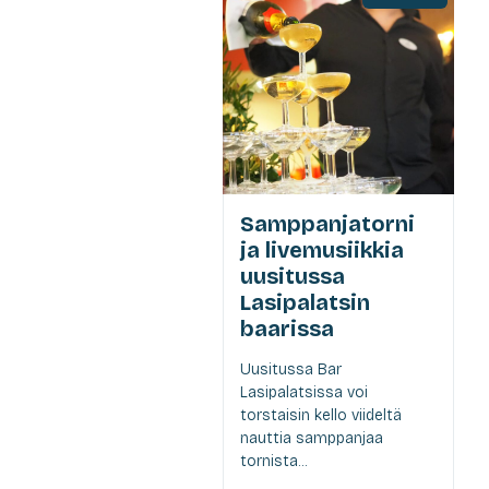
Samppanjatorni
ja livemusiikkia
uusitussa
Lasipalatsin
baarissa
Uusitussa Bar
Lasipalatsissa voi
torstaisin kello viideltä
nauttia samppanjaa
tornista...