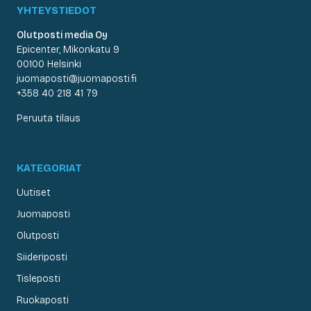
YHTEYSTIEDOT
Olutposti media Oy
Epicenter, Mikonkatu 9
00100 Helsinki
juomaposti@juomaposti.fi
+358 40 218 41 79
Peruuta tilaus
KATEGORIAT
Uutiset
Juomaposti
Olutposti
Siideriposti
Tisleposti
Ruokaposti