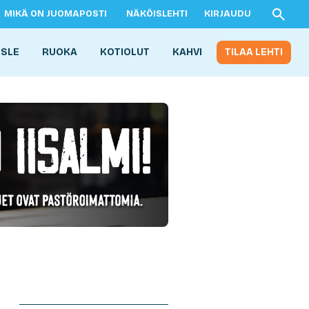
MIKÄ ON JUOMAPOSTI
NÄKÖISLEHTI
KIRJAUDU
ISLE
RUOKA
KOTIOLUT
KAHVI
TILAA LEHTI