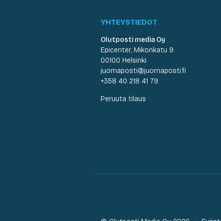
YHTEYSTIEDOT
Olutposti media Oy
Epicenter, Mikonkatu 9
00100 Helsinki
juomaposti@juomaposti.fi
+358 40 218 41 79
Peruuta tilaus