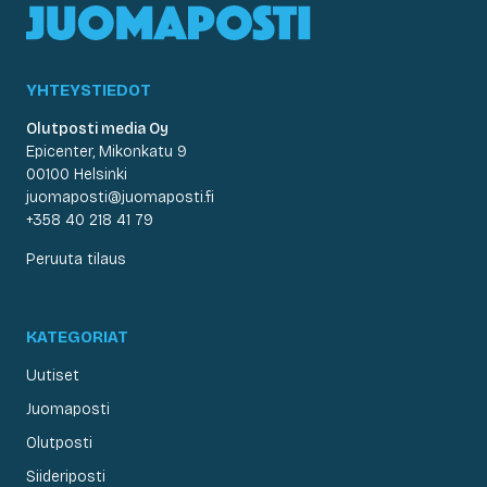
YHTEYSTIEDOT
Olutposti media Oy
Epicenter, Mikonkatu 9
00100 Helsinki
juomaposti@juomaposti.fi
+358 40 218 41 79
Peruuta tilaus
KATEGORIAT
Uutiset
Juomaposti
Olutposti
Siideriposti