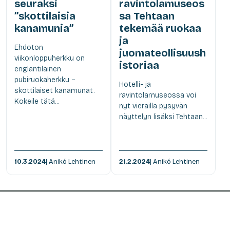
seuraksi
ravintolamuseos
”skottilaisia
sa Tehtaan
kanamunia”
tekemää ruokaa
ja
Ehdoton
juomateollisuush
viikonloppuherkku on
istoriaa
englantilainen
pubiruokaherkku –
Hotelli- ja
skottilaiset kanamunat.
ravintolamuseossa voi
Kokeile tätä...
nyt vierailla pysyvän
näyttelyn lisäksi Tehtaan...
10.3.2024
| Anikó Lehtinen
21.2.2024
| Anikó Lehtinen