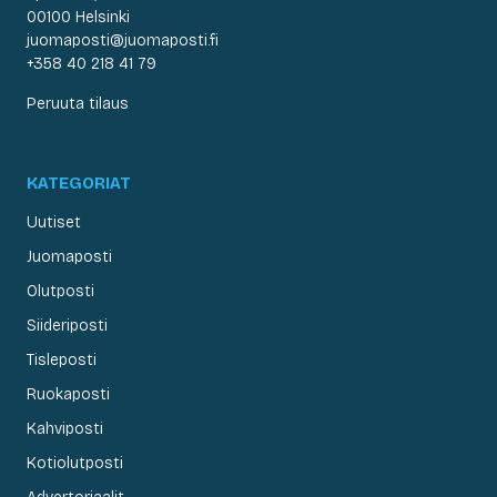
00100 Helsinki
juomaposti@juomaposti.fi
+358 40 218 41 79
Peruuta tilaus
KATEGORIAT
Uutiset
Juomaposti
Olutposti
Siideriposti
Tisleposti
Ruokaposti
Kahviposti
Kotiolutposti