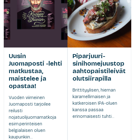
Uusin
Piparjuuri-
Juomaposti -lehti
sinihomejuustop
matkustaa,
aahtopaistileivät
maistelee ja
olutsiirapilla
opastaa!
Brittityylisen, hieman
karamellimaisen ja
Vuoden viimeinen
katkeroisen IPA-oluen
Juomaposti tarjoilee
kanssa passaa
reilusti
erinomaisesti tuhti...
nojatuolijuomamatkoja
esim.perinteisen
belgialaisen oluen
kaupunkiin...