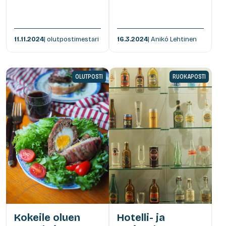
11.11.2024
| olutpostimestari
16.3.2024
| Anikó Lehtinen
OLUTPOSTI
RUOKAPOSTI
Kokeile oluen
Hotelli- ja